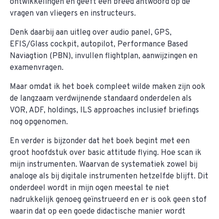
ontwikkelingen en geeft een breed antwoord op de
vragen van vliegers en instructeurs.
D
enk daarbij aan uitleg over audio panel, GPS,
EFIS/Glass cockpit, autopilot, Performance Based
Naviagtion (PBN), invullen flightplan, aanwijzingen en
examenvragen.
Maar omdat ik het boek compleet wilde maken zijn ook
de langzaam verdwijnende standaard onderdelen als
VOR, ADF, holdings, ILS approaches inclusief briefings
nog opgenomen.
En verder is bijzonder dat het boek begint met een
groot hoofdstuk over basic attitude flying. Hoe scan ik
mijn instrumenten. Waarvan de systematiek zowel bij
analoge als bij digitale instrumenten hetzelfde blijft. Dit
onderdeel wordt in mijn ogen meestal te niet
nadrukkelijk genoeg geïnstrueerd en er is ook geen stof
waarin dat op een goede didactische manier wordt