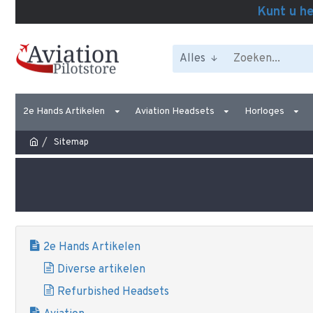
Kunt u he
Alles
2e Hands Artikelen
Aviation Headsets
Horloges
Sitemap
2e Hands Artikelen
Diverse artikelen
Refurbished Headsets