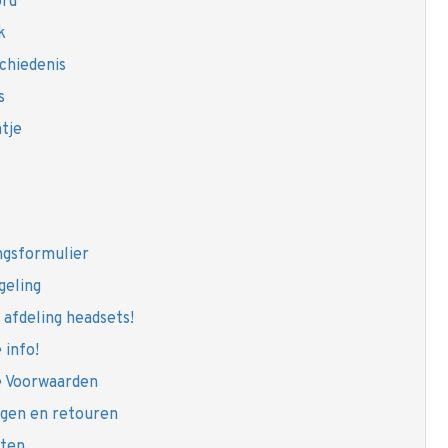
rd
k
chiedenis
s
tje
ngsformulier
geling
 afdeling headsets!
info!
 Voorwaarden
gen en retouren
sten