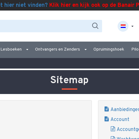
t hier niet vinden?
Klik hier en kijk ook op de Banair 
Lesboeken
Ontvangers en Zenders
Opruimingshoek
Pilo
Sitemap
Aanbiedinge
Account
Accountg