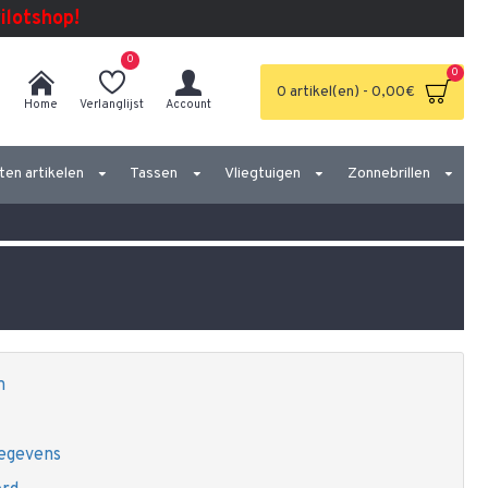
Pilotshop!
0
0
0 artikel(en) - 0,00€
Home
Verlanglijst
Account
ten artikelen
Tassen
Vliegtuigen
Zonnebrillen
n
egevens