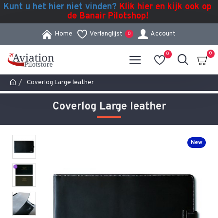
Kunt u het hier niet vinden?
Klik hier en kijk ook op
de Banair Pilotshop!
Home
Verlanglijst
Account
0
0
0
Coverlog Large leather
Coverlog Large leather
New