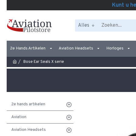
Kunt u he
Alles
2e Hands Artikelen
Aviation Headsets
Horloges
Bose Ear Seals X serie
2e hands artikelen
Aviation
Aviation Headsets