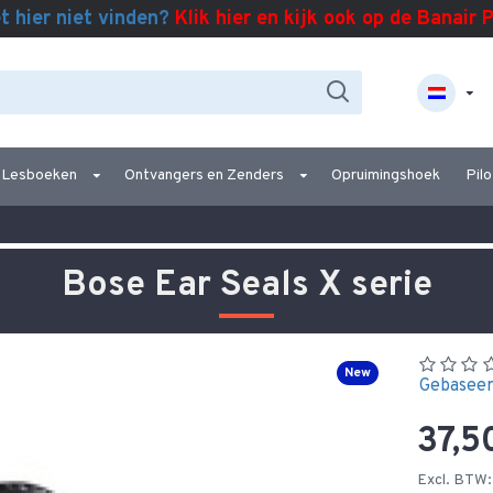
t hier niet vinden?
Klik hier en kijk ook op de Banair 
Lesboeken
Ontvangers en Zenders
Opruimingshoek
Pilo
Bose Ear Seals X serie
New
Gebaseer
37,5
Excl. BTW: