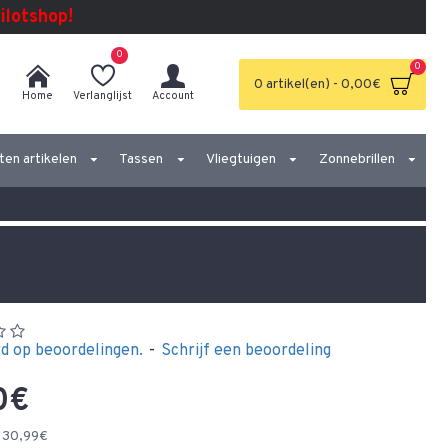
Pilotshop!
0
0
0 artikel(en) - 0,00€
Home
Verlanglijst
Account
ten artikelen
Tassen
Vliegtuigen
Zonnebrillen
d op beoordelingen.
-
Schrijf een beoordeling
0€
 30,99€