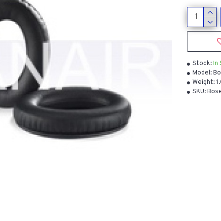
Stock:
In
Model:
Bo
Weight:
1
SKU:
Bos