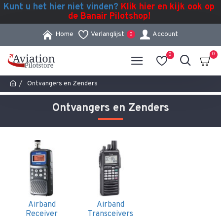
Kunt u het hier niet vinden?
Klik hier en kijk ook op
de Banair Pilotshop!
Home
Verlanglijst
Account
0
0
0
Ontvangers en Zenders
Ontvangers en Zenders
Airband
Airband
Receiver
Transceivers