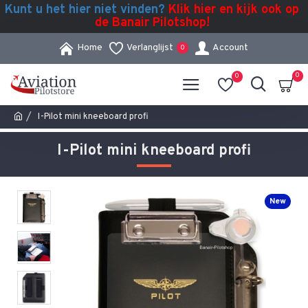
Kunt u het hier niet vinden?
Klik hier en kijk ook op
de Banair Pilotshop!
Home
Verlanglijst
Account
0
0
0
I-Pilot mini kneeboard profi
I-Pilot mini kneeboard profi
New