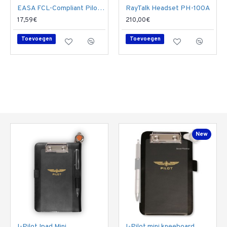
EASA FCL-Compliant Pilot Log
RayTalk Headset PH-100A
17,59€
210,00€
Toevoegen
Toevoegen
New
I-Pilot Ipad Mini
I-Pilot mini kneeboard